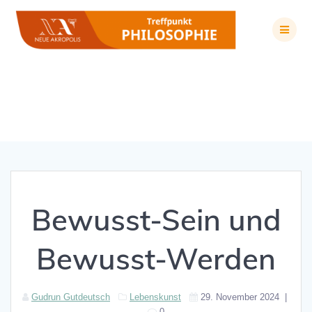
Zum
Inhalt
springen
Bewusst-Sein und Bewusst-Werden
Bewusst-Sein und
Bewusst-Werden
Gudrun Gutdeutsch
Lebenskunst
29. November 2024
|
0