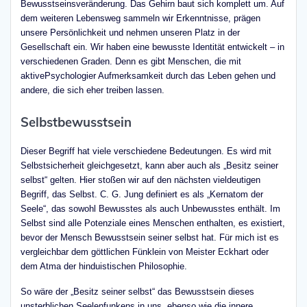
Bewusstseinsveränderung. Das Gehirn baut sich komplett um. Auf
dem weiteren Lebensweg sammeln wir Erkenntnisse, prägen
unsere Persönlichkeit und nehmen unseren Platz in der
Gesellschaft ein. Wir haben eine bewusste Identität entwickelt – in
verschiedenen Graden. Denn es gibt Menschen, die mit
aktivePsychologier Aufmerksamkeit durch das Leben gehen und
andere, die sich eher treiben lassen.
Selbstbewusstsein
Dieser Begriff hat viele verschiedene Bedeutungen. Es wird mit
Selbstsicherheit gleichgesetzt, kann aber auch als „Besitz seiner
selbst“ gelten. Hier stoßen wir auf den nächsten vieldeutigen
Begriff, das Selbst. C. G. Jung definiert es als „Kernatom der
Seele“, das sowohl Bewusstes als auch Unbewusstes enthält. Im
Selbst sind alle Potenziale eines Menschen enthalten, es existiert,
bevor der Mensch Bewusstsein seiner selbst hat. Für mich ist es
vergleichbar dem göttlichen Fünklein von Meister Eckhart oder
dem Atma der hinduistischen Philosophie.
So wäre der „Besitz seiner selbst“ das Bewusstsein dieses
unsterblichen Seelenfunkens in uns, ebenso wie die innere