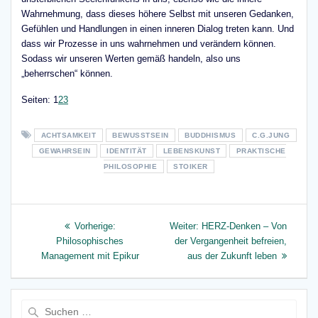
Wahrnehmung, dass dieses höhere Selbst mit unseren Gedanken,
Gefühlen und Handlungen in einen inneren Dialog treten kann. Und
dass wir Prozesse in uns wahrnehmen und verändern können.
Sodass wir unseren Werten gemäß handeln, also uns
„beherrschen“ können.
Seite
,
Seite
,
Seite
Seiten:
1
2
3
ACHTSAMKEIT
BEWUSSTSEIN
BUDDHISMUS
C.G.JUNG
GEWAHRSEIN
IDENTITÄT
LEBENSKUNST
PRAKTISCHE
PHILOSOPHIE
STOIKER
Beitragsnavigation
Vorheriger
Nächster
Vorherige:
Weiter:
HERZ-Denken – Von
Beitrag:
Beitrag:
Philosophisches
der Vergangenheit befreien,
Management mit Epikur
aus der Zukunft leben
Suche