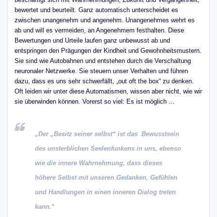
bewertet und beurteilt. Ganz automatisch unterscheidet es
zwischen unangenehm und angenehm. Unangenehmes wehrt es
ab und will es vermeiden, an Angenehmem festhalten. Diese
Bewertungen und Urteile laufen ganz unbewusst ab und
entspringen den Prägungen der Kindheit und Gewohnheitsmustern.
Sie sind wie Autobahnen und entstehen durch die Verschaltung
neuronaler Netzwerke. Sie steuern unser Verhalten und führen
dazu, dass es uns sehr schwerfällt, „out oft the box“ zu denken.
Oft leiden wir unter diese Automatismen, wissen aber nicht, wie wir
sie überwinden können. Vorerst so viel: Es ist möglich …
„
Der „Besitz seiner selbst“ ist das
Bewusstsein
des unsterblichen Seelenfunkens in uns, ebenso
wie die innere Wahrnehmung, dass dieses
höhere Selbst mit unseren Gedanken, Gefühlen
und Handlungen in einen inneren Dialog treten
kann.“