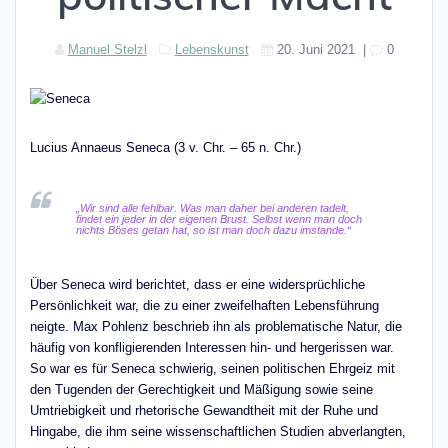
Manuel Stelzl
Lebenskunst
20. Juni 2021
|
0
Lucius Annaeus Seneca (3 v. Chr. – 65 n. Chr.)
„Wir sind alle fehlbar. Was man daher bei anderen tadelt,
findet ein jeder in der eigenen Brust. Selbst wenn man doch
nichts Böses getan hat, so ist man doch dazu imstande.“
Über Seneca wird berichtet, dass er eine widersprüchliche
Persönlichkeit war, die zu einer zweifelhaften Lebensführung
neigte. Max Pohlenz beschrieb ihn als problematische Natur, die
häufig von konfligierenden Interessen hin- und hergerissen war.
So war es für Seneca schwierig, seinen politischen Ehrgeiz mit
den Tugenden der Gerechtigkeit und Mäßigung sowie seine
Umtriebigkeit und rhetorische Gewandtheit mit der Ruhe und
Hingabe, die ihm seine wissenschaftlichen Studien abverlangten,