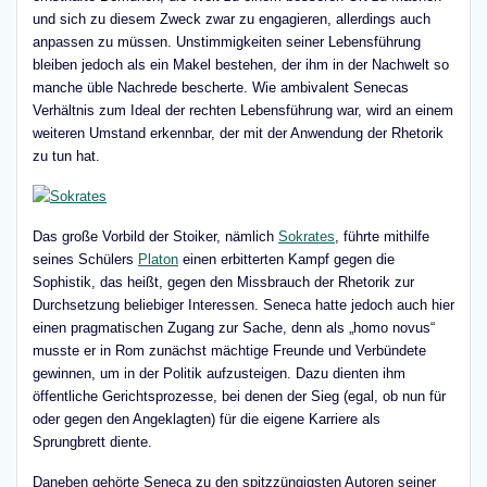
und sich zu diesem Zweck zwar zu engagieren, allerdings auch
anpassen zu müssen. Unstimmigkeiten seiner Lebensführung
bleiben jedoch als ein Makel bestehen, der ihm in der Nachwelt so
manche üble Nachrede bescherte. Wie ambivalent Senecas
Verhältnis zum Ideal der rechten Lebensführung war, wird an einem
weiteren Umstand erkennbar, der mit der Anwendung der Rhetorik
zu tun hat.
Das große Vorbild der Stoiker, nämlich
Sokrates
, führte mithilfe
seines Schülers
Platon
einen erbitterten Kampf gegen die
Sophistik, das heißt, gegen den Missbrauch der Rhetorik zur
Durchsetzung beliebiger Interessen. Seneca hatte jedoch auch hier
einen pragmatischen Zugang zur Sache, denn als „homo novus“
musste er in Rom zunächst mächtige Freunde und Verbündete
gewinnen, um in der Politik aufzusteigen. Dazu dienten ihm
öffentliche Gerichtsprozesse, bei denen der Sieg (egal, ob nun für
oder gegen den Angeklagten) für die eigene Karriere als
Sprungbrett diente.
Daneben gehörte Seneca zu den spitzzüngigsten Autoren seiner