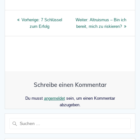
Beitragsnavigation
Vorheriger
Nächster
Vorherige:
7 Schlüssel
Weiter:
Altruismus – Bin ich
Beitrag:
Beitrag:
zum Erfolg
bereit, mich zu riskieren?
Schreibe einen Kommentar
Du musst
angemeldet
sein, um einen Kommentar
abzugeben.
Suche
nach: