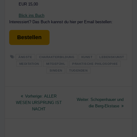
EUR 15,00
Blick ins Buch
Interessiert? Das Buch kannst du hier per Email bestellen:
Bestellen
ÄNGSTE
CHARAKTERBILDUNG
KUNST
LEBENSKUNST
MEDITATION
MITGEFÜHL
PRAKTISCHE PHILOSOPHIE
SINGEN
TUGENDEN
Beitragsnavigation
Vorheriger
Vorherige:
ALLER
Nächster
Weiter:
Schopenhauer und
Beitrag:
WESEN URSPRUNG IST
Beitrag:
die Berg-Ekstase
NACHT