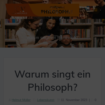
Zum
Inhalt
springen
Warum singt ein Philosoph?
Warum singt ein
Philosoph?
Helmut Müller
Lebenskunst
11. November 2023
|
0