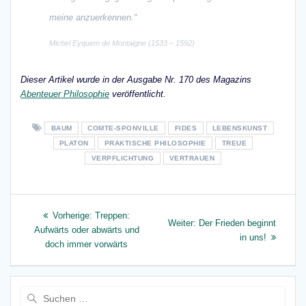
meine anzuerkennen.“
Michel Eyquem de Montaigne (1533 – 1592)
Dieser Artikel wurde in der Ausgabe Nr. 170 des Magazins
Abenteuer Philosophie
veröffentlicht.
BAUM
COMTE-SPONVILLE
FIDES
LEBENSKUNST
PLATON
PRAKTISCHE PHILOSOPHIE
TREUE
VERPFLICHTUNG
VERTRAUEN
Beitragsnavigation
Vorheriger
Vorherige:
Treppen:
Nächster
Weiter:
Der Frieden beginnt
Beitrag:
Aufwärts oder abwärts und
Beitrag:
in uns!
doch immer vorwärts
Suche