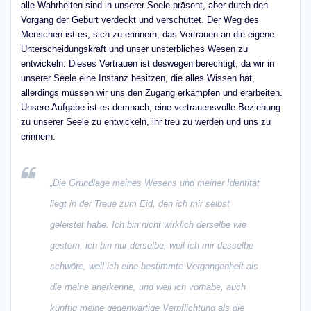
alle Wahrheiten sind in unserer Seele präsent, aber durch den
Vorgang der Geburt verdeckt und verschüttet. Der Weg des
Menschen ist es, sich zu erinnern, das Vertrauen an die eigene
Unterscheidungskraft und unser unsterbliches Wesen zu
entwickeln. Dieses Vertrauen ist deswegen berechtigt, da wir in
unserer Seele eine Instanz besitzen, die alles Wissen hat,
allerdings müssen wir uns den Zugang erkämpfen und erarbeiten.
Unsere Aufgabe ist es demnach, eine vertrauensvolle Beziehung
zu unserer Seele zu entwickeln, ihr treu zu werden und uns zu
erinnern.
„Die Grundlage meines Wesens und meiner Identität
liegt in der Treue zum Eid, den ich mir selbst
geleistet habe. Ich bin nicht wirklich derselbe wie
gestern; ich bin nur derselbe, weil ich mir dasselbe
schwöre, weil ich eine bestimmte Vergangenheit als
die meine anerkenne, und weil ich vorhabe, auch
künftig meine gegenwärtige Verpflichtung als die