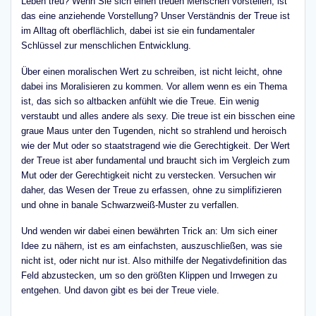
Leben treu? Wenn Sie sich einen treuen Menschen vorstellen, ist
das eine anziehende Vorstellung? Unser Verständnis der Treue ist
im Alltag oft oberflächlich, dabei ist sie ein fundamentaler
Schlüssel zur menschlichen Entwicklung.
Über einen moralischen Wert zu schreiben, ist nicht leicht, ohne
dabei ins Moralisieren zu kommen. Vor allem wenn es ein Thema
ist, das sich so altbacken anfühlt wie die Treue. Ein wenig
verstaubt und alles andere als sexy. Die treue ist ein bisschen eine
graue Maus unter den Tugenden, nicht so strahlend und heroisch
wie der Mut oder so staatstragend wie die Gerechtigkeit. Der Wert
der Treue ist aber fundamental und braucht sich im Vergleich zum
Mut oder der Gerechtigkeit nicht zu verstecken. Versuchen wir
daher, das Wesen der Treue zu erfassen, ohne zu simplifizieren
und ohne in banale Schwarzweiß-Muster zu verfallen.
Und wenden wir dabei einen bewährten Trick an: Um sich einer
Idee zu nähern, ist es am einfachsten, auszuschließen, was sie
nicht ist, oder nicht nur ist. Also mithilfe der Negativdefinition das
Feld abzustecken, um so den größten Klippen und Irrwegen zu
entgehen. Und davon gibt es bei der Treue viele.