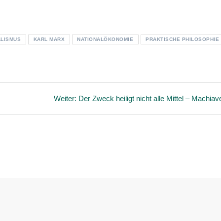
ALISMUS
KARL MARX
NATIONALÖKONOMIE
PRAKTISCHE PHILOSOPHIE
Nächster
Weiter:
Der Zweck heiligt nicht alle Mittel – Machiave
Beitrag: