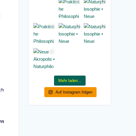
t
Mehr laden...
ch
Auf Instagram folgen
rn