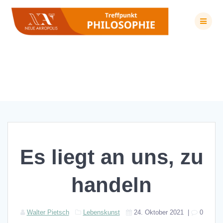
Zum
Inhalt
springen
Es liegt an uns, zu handeln
Es liegt an uns, zu
handeln
Walter Pietsch
Lebenskunst
24. Oktober 2021
|
0