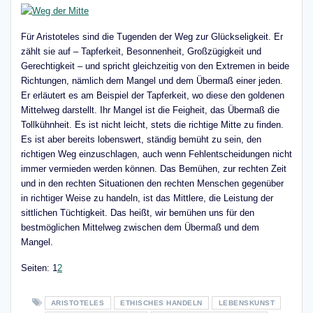
Für Aristoteles sind die Tugenden der Weg zur Glückseligkeit. Er
zählt sie auf – Tapferkeit, Besonnenheit, Großzügigkeit und
Gerechtigkeit – und spricht gleichzeitig von den Extremen in beide
Richtungen, nämlich dem Mangel und dem Übermaß einer jeden.
Er erläutert es am Beispiel der Tapferkeit, wo diese den goldenen
Mittelweg darstellt. Ihr Mangel ist die Feigheit, das Übermaß die
Tollkühnheit. Es ist nicht leicht, stets die richtige Mitte zu finden.
Es ist aber bereits lobenswert, ständig bemüht zu sein, den
richtigen Weg einzuschlagen, auch wenn Fehlentscheidungen nicht
immer vermieden werden können. Das Bemühen, zur rechten Zeit
und in den rechten Situationen den rechten Menschen gegenüber
in richtiger Weise zu handeln, ist das Mittlere, die Leistung der
sittlichen Tüchtigkeit. Das heißt, wir bemühen uns für den
bestmöglichen Mittelweg zwischen dem Übermaß und dem
Mangel.
Seite
,
Seite
Seiten:
1
2
ARISTOTELES
ETHISCHES HANDELN
LEBENSKUNST