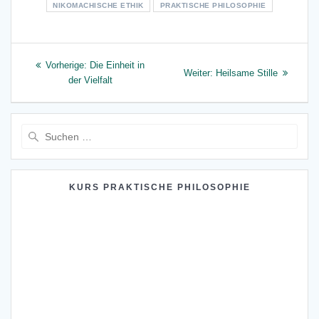
NIKOMACHISCHE ETHIK
PRAKTISCHE PHILOSOPHIE
Beitragsnavigation
Vorheriger
Vorherige:
Die Einheit in
Nächster
Weiter:
Heilsame Stille
Beitrag:
der Vielfalt
Beitrag:
Suche
nach:
KURS PRAKTISCHE PHILOSOPHIE