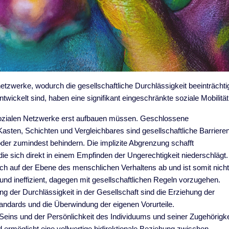
etzwerke, wodurch die gesellschaftliche Durchlässigkeit beeinträchti
twickelt sind, haben eine signifikant eingeschränkte soziale Mobilität
e sozialen Netzwerke erst aufbauen müssen. Geschlossene
Kasten, Schichten und Vergleichbares sind gesellschaftliche Barrieren
der zumindest behindern. Die implizite Abgrenzung schafft
die sich direkt in einem Empfinden der Ungerechtigkeit niederschlägt.
sich auf der Ebene des menschlichen Verhaltens ab und ist somit nich
 und ineffizient, dagegen mit gesellschaftlichen Regeln vorzugehen.
g der Durchlässigkeit in der Gesellschaft sind die Erziehung der
andards und die Überwindung der eigenen Vorurteile.
Seins und der Persönlichkeit des Individuums und seiner Zugehörigke
und ermöglicht eine vollwertige bidirektionale Beziehung zwischen