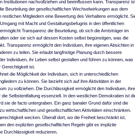
n Institutionen nachvollziehen und beeinflussen kann. Transparenz is
e die Beurteilung der gesellschaftlichen Wechselwirkungen aus dem
n restlichen Mitgliedern eine Bewertung des Verhaltens ermöglicht. Si
 Umgang mit Macht und Gestaltungsbefugnis in den öffentlichen
 ermöglicht Transparenz die Beurteilung, ob sich die Amtsträger im
alten oder sie sich auf dessen Kosten selbst begünstigen, was die
nkt. Transparenz ermöglicht den Individuen, ihre eigenen Absichten in
nderen zu teilen. Sie erlaubt langfristige Planung durch bessere
er Individuen, ihr Leben selbst gestalten und führen zu können, was
Gerechtigkeit ist.
hnet die Möglichkeit der Individuen, sich in unterschiedlichen
liedern zu können. Sie bezieht sich auf ihre Aktivitäten in der
nom zu vollziehen. Die Durchlässigkeit ermöglicht den Individuen, ihr
die Selbstentfaltung essenziell. In den westlichen Demokratien ist di
rd sie de facto untergraben. Ein ganz banaler Grund dafür sind die
u wirtschaftlichen und gesellschaftlichen Aktivitäten einschränken.
rechtigkeit wecken. Überall dort, wo die Freiheit beschränkt ist,
n den expliziten gesellschaftlichen Regeln gibt es implizite
che Durchlässigkeit reduzieren.