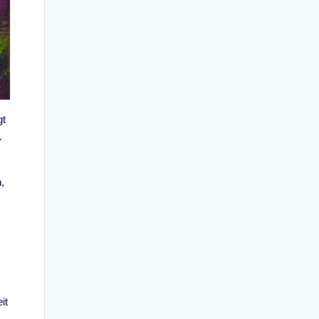
gt
.
,
t
it