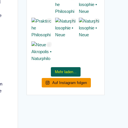
t
e
Mehr laden...
Auf Instagram folgen
en
e