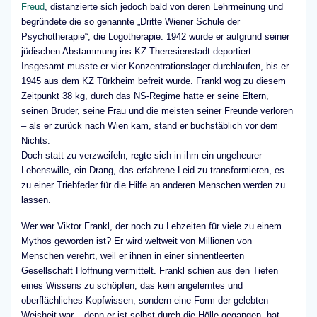
Freud
, distanzierte sich jedoch bald von deren Lehrmeinung und
begründete die so genannte „Dritte Wiener Schule der
Psychotherapie“, die Logotherapie. 1942 wurde er aufgrund seiner
jüdischen Abstammung ins KZ Theresienstadt deportiert.
Insgesamt musste er vier Konzentrationslager durchlaufen, bis er
1945 aus dem KZ Türkheim befreit wurde. Frankl wog zu diesem
Zeitpunkt 38 kg, durch das NS-Regime hatte er seine Eltern,
seinen Bruder, seine Frau und die meisten seiner Freunde verloren
– als er zurück nach Wien kam, stand er buchstäblich vor dem
Nichts.
Doch statt zu verzweifeln, regte sich in ihm ein ungeheurer
Lebenswille, ein Drang, das erfahrene Leid zu transformieren, es
zu einer Triebfeder für die Hilfe an anderen Menschen werden zu
lassen.
Wer war Viktor Frankl, der noch zu Lebzeiten für viele zu einem
Mythos geworden ist? Er wird weltweit von Millionen von
Menschen verehrt, weil er ihnen in einer sinnentleerten
Gesellschaft Hoffnung vermittelt. Frankl schien aus den Tiefen
eines Wissens zu schöpfen, das kein angelerntes und
oberflächliches Kopfwissen, sondern eine Form der gelebten
Weisheit war – denn er ist selbst durch die Hölle gegangen, hat