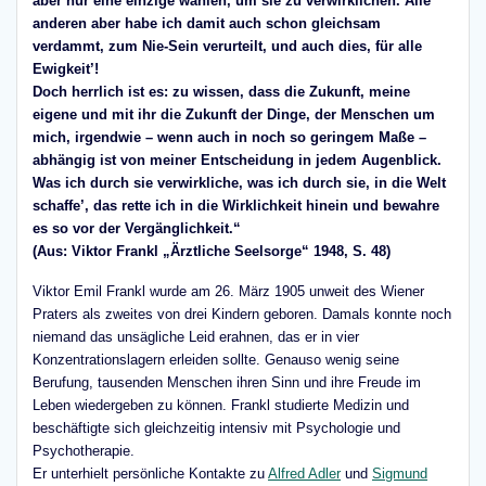
aber nur eine einzige wählen, um sie zu verwirklichen. Alle
anderen aber habe ich damit auch schon gleichsam
verdammt, zum Nie-Sein verurteilt, und auch dies, für alle
Ewigkeit’!
Doch herrlich ist es: zu wissen, dass die Zukunft, meine
eigene und mit ihr die Zukunft der Dinge, der Menschen um
mich, irgendwie – wenn auch in noch so geringem Maße –
abhängig ist von meiner Entscheidung in jedem Augenblick.
Was ich durch sie verwirkliche, was ich durch sie, in die Welt
schaffe’, das rette ich in die Wirklichkeit hinein und bewahre
es so vor der Vergänglichkeit.“
(Aus: Viktor Frankl „Ärztliche Seelsorge“ 1948, S. 48)
Viktor Emil Frankl wurde am 26. März 1905 unweit des Wiener
Praters als zweites von drei Kindern geboren. Damals konnte noch
niemand das unsägliche Leid erahnen, das er in vier
Konzentrationslagern erleiden sollte. Genauso wenig seine
Berufung, tausenden Menschen ihren Sinn und ihre Freude im
Leben wiedergeben zu können. Frankl studierte Medizin und
beschäftigte sich gleichzeitig intensiv mit Psychologie und
Psychotherapie.
Er unterhielt persönliche Kontakte zu
Alfred Adler
und
Sigmund