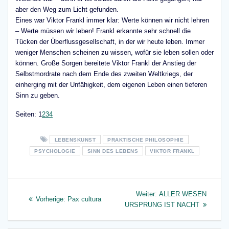
aber den Weg zum Licht gefunden.
Eines war Viktor Frankl immer klar: Werte können wir nicht lehren
– Werte müssen wir leben! Frankl erkannte sehr schnell die
Tücken der Überflussgesellschaft, in der wir heute leben. Immer
weniger Menschen scheinen zu wissen, wofür sie leben sollen oder
können. Große Sorgen bereitete Viktor Frankl der Anstieg der
Selbstmordrate nach dem Ende des zweiten Weltkriegs, der
einherging mit der Unfähigkeit, dem eigenen Leben einen tieferen
Sinn zu geben.
Seite
,
Seite
,
Seite
,
Seite
Seiten:
1
2
3
4
LEBENSKUNST
PRAKTISCHE PHILOSOPHIE
PSYCHOLOGIE
SINN DES LEBENS
VIKTOR FRANKL
Beitragsnavigation
Nächster
Weiter:
ALLER WESEN
Vorheriger
Vorherige:
Pax cultura
Beitrag:
URSPRUNG IST NACHT
Beitrag: