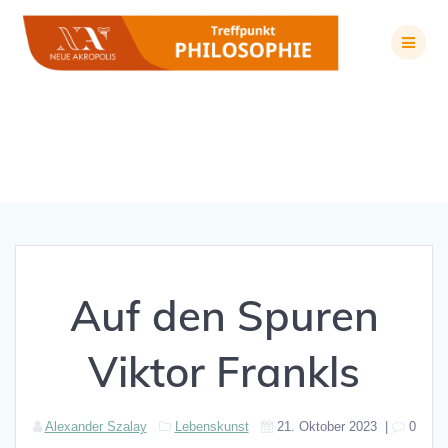
Zum
Inhalt
springen
Auf den Spuren Viktor Frankls
Auf den Spuren
Viktor Frankls
Alexander Szalay
Lebenskunst
21. Oktober 2023
|
0