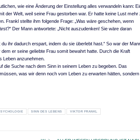
eutlichen, wie eine Änderung der Einstellung alles verwandeln kann: Ei
mit der Welt, weil seine Frau gestorben war. Er hatte keine Lust mehr
n. Frankl stellte ihm folgende Frage: „Was wäre geschehen, wenn
wärst?“ Der Mann antwortete: „Nicht auszudenken! Sie wäre daran
t du ihr dadurch erspart, indem du sie überlebt hast.“ So war der Man
r dem er seine geliebte Frau somit bewahrt hatte. Durch die Kraft
 das Leben anzunehmen.
 auf die Suche nach dem Sinn in seinem Leben zu begeben. Das
n müssen, was wir denn noch vom Leben zu erwarten hätten, sondern
PSYCHOLOGIE
SINN DES LEBENS
VIKTOR FRANKL