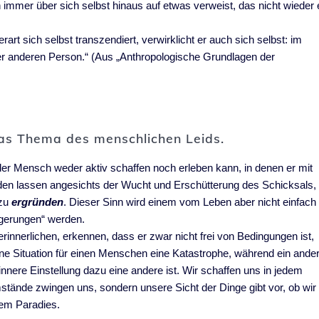
immer über sich selbst hinaus auf etwas verweist, das nicht wieder 
t sich selbst transzendiert, verwirklicht er auch sich selbst: im
ner anderen Person.“ (Aus „Anthropologische Grundlagen der
 das Thema des menschlichen Leids.
der Mensch weder aktiv schaffen noch erleben kann, in denen er mit
rden lassen angesichts der Wucht und Erschütterung des Schicksals,
zu
ergründen
. Dieser Sinn wird einem vom Leben aber nicht einfach
gerungen“ werden.
nnerlichen, erkennen, dass er zwar nicht frei von Bedingungen ist,
ine Situation für einen Menschen eine Katastrophe, während ein ande
innere Einstellung dazu eine andere ist. Wir schaffen uns in jedem
stände zwingen uns, sondern unsere Sicht der Dinge gibt vor, ob wir 
nem Paradies.