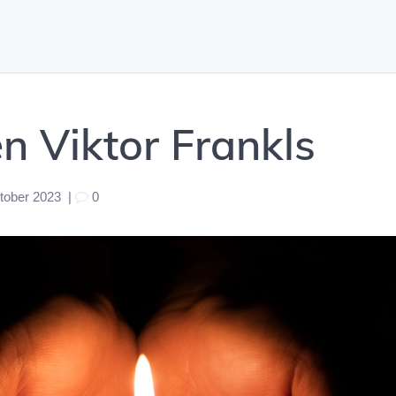
n Viktor Frankls
tober 2023
|
0