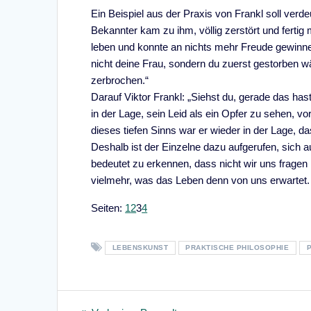
Ein Beispiel aus der Praxis von Frankl soll verd
Bekannter kam zu ihm, völlig zerstört und fertig 
leben und konnte an nichts mehr Freude gewinne
nicht deine Frau, sondern du zuerst gestorben 
zerbrochen.“
Darauf Viktor Frankl: „Siehst du, gerade das has
in der Lage, sein Leid als ein Opfer zu sehen, vo
dieses tiefen Sinns war er wieder in der Lage,
Deshalb ist der Einzelne dazu aufgerufen, sich
bedeutet zu erkennen, dass nicht wir uns frage
vielmehr, was das Leben denn von uns erwartet.
Seite
,
Seite
,
Seite
,
Seite
Seiten:
1
2
3
4
LEBENSKUNST
PRAKTISCHE PHILOSOPHIE
Beitragsnavigation