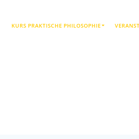
KURS PRAKTISCHE PHILOSOPHIE
VERANS
Auf den Spuren Viktor Frankls