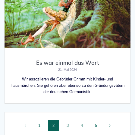
Es war einmal das Wort
21. Mai 2024
Wir assoziieren die Gebrüder Grimm mit Kinder- und
Hausmärchen. Sie gehören aber ebenso zu den Gründungsvätern
der deutschen Germanistik.
Beitragsnavigation
Seite
Seite
Seite
Seite
Seite
1
2
3
4
5