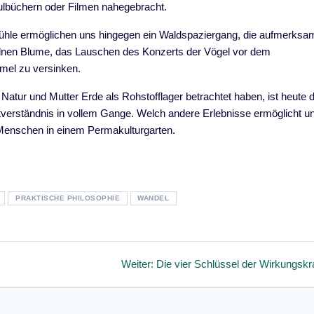
ulbüchern oder Filmen nahegebracht.
ühle ermöglichen uns hingegen ein Waldspaziergang, die aufmerksa
elnen Blume, das Lauschen des Konzerts der Vögel vor dem
mel zu versinken.
atur und Mutter Erde als Rohstofflager betrachtet haben, ist heute 
verständnis in vollem Gange. Welch andere Erlebnisse ermöglicht u
 Menschen in einem Permakulturgarten.
PRAKTISCHE PHILOSOPHIE
WANDEL
Nächster
Weiter:
Die vier Schlüssel der Wirkungskr
Beitrag: