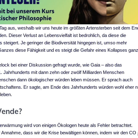
 Tag aus, weshalb wir uns heute im größten Artensterben seit dem En
en. Dieser Verlust an Lebensvielfalt ist bedrohlich, da diese die
teigert. Je geringer die Biodiversität hingegen ist, umso mehr
anzes diese Fähigkeit und es steigt die Gefahr eines Kollapses gan
ock bei einer Diskussion gefragt wurde, wie Gaia – also das
Jahrhunderts mit dann zehn oder zwölf Milliarden Menschen
 Menschen dann ökologischer würden leben müssen. Er sprach auch
rtschaftens. Er sagte, am Ende des Jahrhunderts würden wohl eher n
leben.
Wende?
rwärmung wird von einigen Ökologen heute als Fehler betrachtet.
r Annahme, dass wir die Krise bewältigen können, indem wir den CO