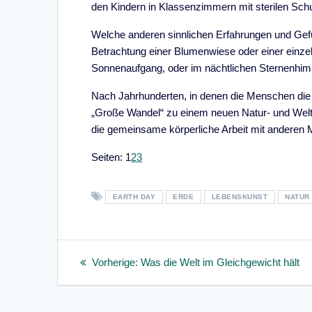
den Kindern in Klassenzimmern mit sterilen Sch
Welche anderen sinnlichen Erfahrungen und Gef
Betrachtung einer Blumenwiese oder einer einz
Sonnenaufgang, oder im nächtlichen Sternenhim
Nach Jahrhunderten, in denen die Menschen die N
„Große Wandel“ zu einem neuen Natur- und Welt
die gemeinsame körperliche Arbeit mit anderen
Seite
,
Seite
,
Seite
Seiten:
1
2
3
EARTH DAY
ERDE
LEBENSKUNST
NATUR
Beitragsnavigation
Vorheriger
Vorherige:
Was die Welt im Gleichgewicht hält
Beitrag: