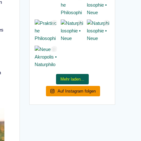
n
es
n
Mehr laden...
Auf Instagram folgen